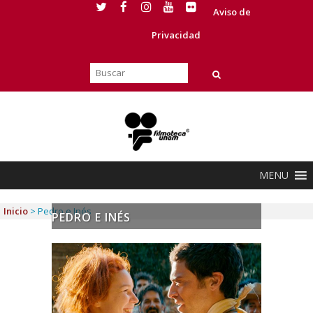
Aviso de
Privacidad
MENU
Inicio
>
Pedro e Inés
PEDRO E INÉS