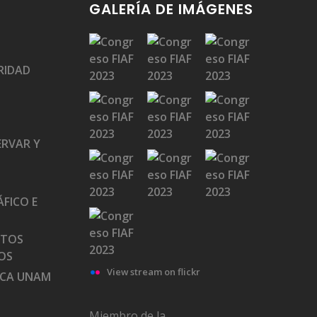
GALERÍA DE IMÁGENES
RIDAD
ERVAR Y
FICO E
ATOS
OS
View stream on flickr
ECA UNAM
Miembro de la