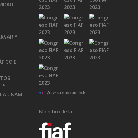
RIDAD
ERVAR Y
FICO E
ATOS
OS
View stream on flickr
ECA UNAM
Miembro de la