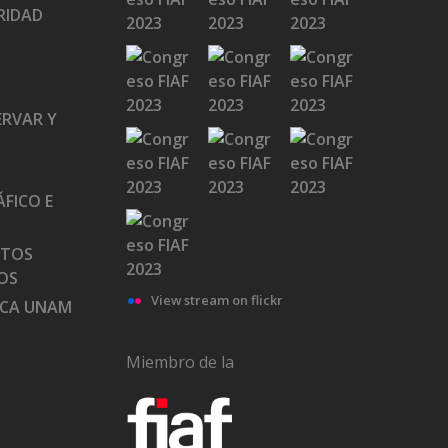
RIDAD
ERVAR Y
FICO E
ATOS
OS
View stream on flickr
ECA UNAM
Miembro de la