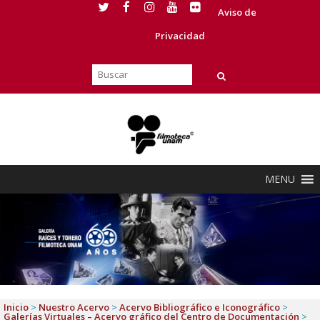
Aviso de
Privacidad
MENU
Inicio
>
Nuestro Acervo
>
Acervo Bibliográfico e Iconográfico
>
Galerías Virtuales – Acervo gráfico del Centro de Documentación
>