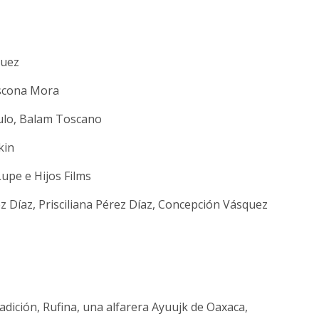
quez
Ascona Mora
bulo, Balam Toscano
kin
upe e Hijos Films
z Díaz, Prisciliana Pérez Díaz, Concepción Vásquez
tradición, Rufina, una alfarera Ayuujk de Oaxaca,