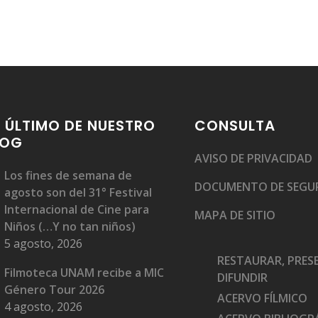
 ÚLTIMO DE NUESTRO
CONSULTA
LOG
AVISO DE PRIVACIDAD
Los fines de semana de
DOCUMENTO DE SEGU
agosto son del 31° Festival
Internacional de Cine para
MAPA DE SITIO
Niños (…Y no tan niños)
5 agosto, 2026
RESTAURAR, PRES
Filmoteca UNAM recibe a MIC
DIFUNDIR
Género Tour 2026
ACERVO FÍLMICO
4 agosto, 2026