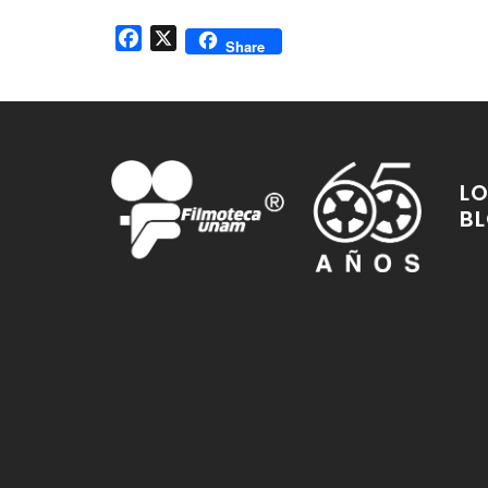
Facebook
X
Share
LO
B