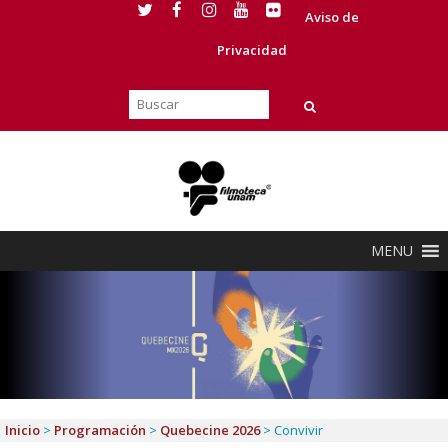
Aviso de
Privacidad
MENU
Inicio
>
Programación
>
Quebecine 2026
>
Convivir