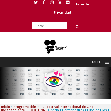
Aviso de
Privacidad
MENU
Inicio
>
Programación
>
FICI. Festival Internacional de Cine
Independiente LGBTIQ+ 2026
>
Ansia | Hermanastros | Hijos de Dios |