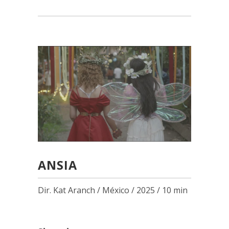
WANNA HOLD YOUR HAND | LA
MONTAÑA | MISS MIX | MR SUN &
MISS UNIVERSE | TRÓPICO DEL
CHANCE
AGOSTO PERPETUO | ECLIPSE DE
SOL | ENTRE DOS GRILLOS |
JUEGOS DE MEDIANOCHE | LA
TRAYECTORIA DE LA LUZ
CEREMONIA DE PREMIACIÓN
ANSIA
Dir. Kat Aranch / México / 2025 / 10 min