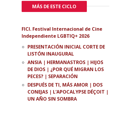
MÁS DE ESTE CICLO
FICI. Festival Internacional de Cine
Independiente LGBTIQ+ 2026
PRESENTACIÓN INICIAL CORTE DE
LISTÓN INAUGURAL
ANSIA | HERMANASTROS | HIJOS
DE DIOS | ¿POR QUÉ MIGRAN LOS
PECES? | SEPARACIÓN
DESPUÉS DE TI, MÁS AMOR | DOS
CONEJAS | L’APOCALYPSE DÉÇOIT |
UN AÑO SIN SOMBRA
1+1 | DESDE AQUEL DÍA | ENTRE
LATIDOS | LUIS AT HOME | SI NO
DESPIERTO
AMOR DE PAPEL | DIEGO & JONA | I