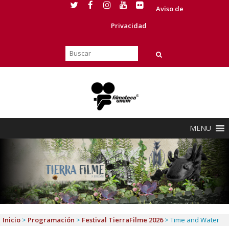
Aviso de
Privacidad
MENU
Inicio
>
Programación
>
Festival TierraFilme 2026
>
Time and Water