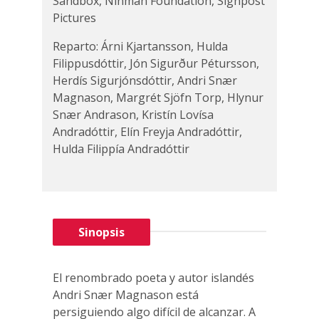
Sandbox, Ninmah Foundation, Signpost
Pictures
Reparto: Árni Kjartansson, Hulda
Filippusdóttir, Jón Sigurður Pétursson,
Herdís Sigurjónsdóttir, Andri Snær
Magnason, Margrét Sjöfn Torp, Hlynur
Snær Andrason, Kristín Lovísa
Andradóttir, Elín Freyja Andradóttir,
Hulda Filippía Andradóttir
Sinopsis
El renombrado poeta y autor islandés
Andri Snær Magnason está
persiguiendo algo difícil de alcanzar. A