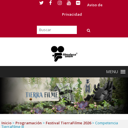
Aviso de
Privacidad
MENU
Inicio
>
Programación
>
Festival TierraFilme 2026
>
Competencia
TierraFilme III