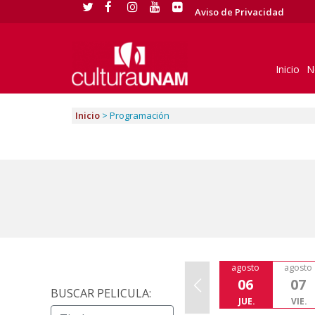
Aviso de Privacidad
Inicio
N
Inicio
>
Programación
agosto
agosto
Previous
06
07
BUSCAR PELICULA:
JUE.
VIE.