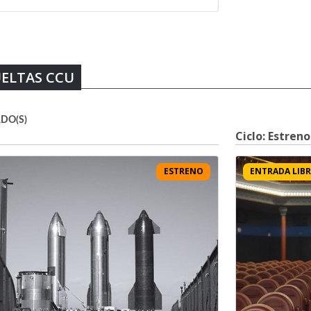
UELTAS CCU
DO(S)
Ciclo: Estreno
ESTRENO
ENTRADA LIBR