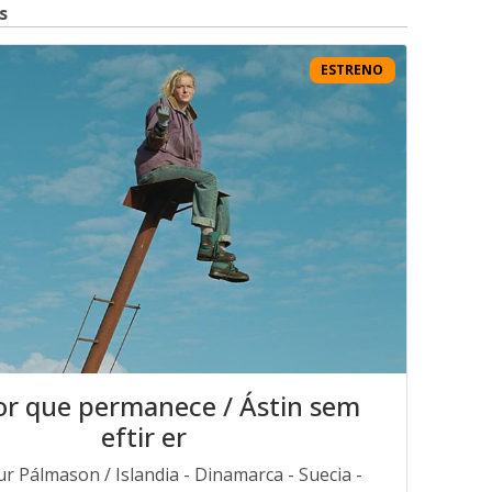
s
ESTRENO
or que permanece / Ástin sem
eftir er
ur Pálmason / Islandia - Dinamarca - Suecia -