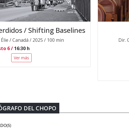
rdidos / Shifting Baselines
n Élie / Canadá / 2025 / 100 min
Dir.
to 6 /
16:30 h
Ver más
TÓGRAFO DEL CHOPO
DO(S)