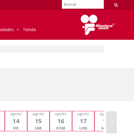
vidades
Tienda
agosto
agosto
agosto
agosto
agosto
agost
Next
14
15
16
17
18
19
VIE.
SÁB.
DOM.
LUN.
MAR.
MIÉ.