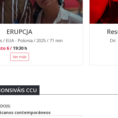
ERUPCJA
Res
s / EUA - Polonia / 2025 / 71 min
Dir.
to 6 /
19:30 h
Ver más
MONSIVÁIS CCU
DO(S)
xicanos contemporáneos