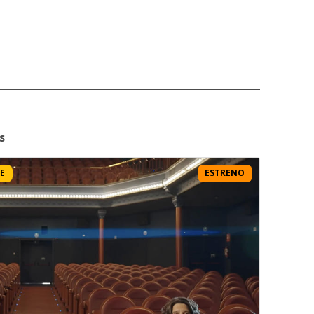
s
E
ESTRENO