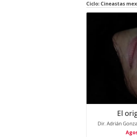
Ciclo: Cineastas me
El ori
Dir. Adrián Gonz
Agos