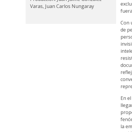
exclu
Varas, Juan Carlos Nungaray
fuer
Con u
de p
perso
invis
intel
resis
docu
refle
conv
repr
En el
lleg
prop
fenóm
la em