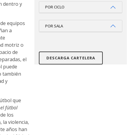
n dentro y
POR CICLO
s de equipos
POR SALA
añan a
nte
ad motriz o
pacio de
DESCARGA CARTELERA
eparadas, el
ol puede
ro también
ad y
fútbol que
el fútbol
de los
la violencia,
nte años han