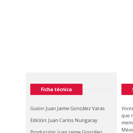
Ficha técnica
Guion: Juan Jaime González Varas
Voces
que m
Edición: Juan Carlos Nungaray
memor
Méxi
Producción: Juan Jaime González