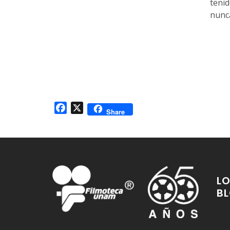
tenid
nunc
Facebook
X
Share
LO
B