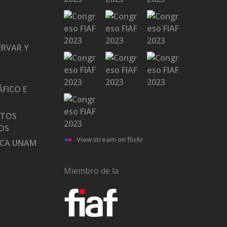
ERVAR Y
FICO E
ATOS
OS
View stream on flickr
ECA UNAM
Miembro de la