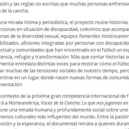
sión y las reglas no escritas que muchas personas enfrenta
a de la cancha.
na mirada íntima y periodística, el proyecto reúne historia
ersonas en situación de discapacidad, colectivos que acomp
nas de la diversidad sexual, equipos femeniles históricame
ibilizados, aficiones integradas por personas con discapacid
ectual y comunidades que han encontrado en el fútbol un es
tencia, refugio y transformación. Más que contar historias s
mental entrelaza distintas voces para mostrar cómo el fútb
jar muchas de las tensiones sociales de nuestro tiempo, pe
ertirse en un lugar donde nacen nuevas formas de comunid
esentación.
 contexto de la próxima gran competencia internacional de 
ará a Norteamérica,
Voces de la Cancha: Lo que nos jugamos en 
one una mirada humana y profundamente social sobre uno 
enos culturales más influyentes del mundo. Entre la pasión, 
oción y la esperanza, el documental retrata a quienes dura