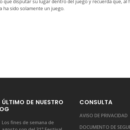
o que disputar su lugar dentro del juego y recuerda que, al fi
a ha sido solamente un juego.
 ÚLTIMO DE NUESTRO
CONSULTA
LOG
AVISO DE PRIVACIDAD
Los fines de semana de
DOCUMENTO DE SEGU
agosto son del 31° Festival