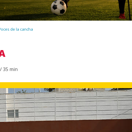
Voces de la cancha
A
/ 35 min