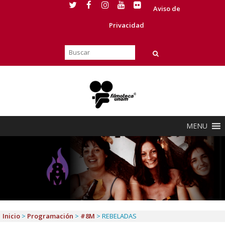
Aviso de
Privacidad
MENU
Inicio
>
Programación
>
#8M
>
REBELADAS