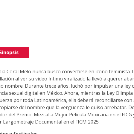
Sinopsis
ia Coral Melo nunca buscó convertirse en ícono feminista. 
lación al ver su video íntimo viralizado la llevó a querer ab
o nombre. Durante trece años, luchó por impulsar una ley c
ncia sexual digital en México. Ahora, mientras la Ley Olimpi
uerza por toda Latinoamérica, ella deberá reconciliarse con 
ropiarse del nombre que la vergüenza le quiso arrebatar. 
or del Premio Mezcal a Mejor Película Mexicana en el FICG y
r Largometraje Documental en el FICM 2025.
ios y festivales