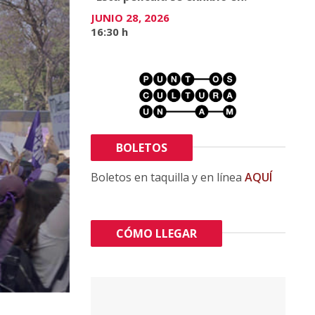
JUNIO 28, 2026
16:30 h
Sala: Cinematógrafo del Chopo
Esta película se exhibió en:
JUNIO 28, 2026
16:30 h
BOLETOS
Boletos en taquilla y en línea
AQUÍ
CÓMO LLEGAR