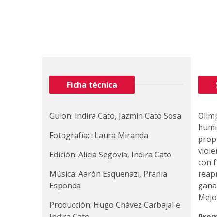
Ficha técnica
Guion: Indira Cato, Jazmín Cato Sosa
Olimp
humil
Fotografía: : Laura Miranda
propi
viole
Edición: Alicia Segovia, Indira Cato
con f
Música: Aarón Esquenazi, Prania
reap
Esponda
ganad
Mejo
Producción: Hugo Chávez Carbajal e
Indira Cato
Prem