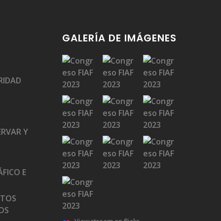
GALERÍA DE IMÁGENES
RIDAD
ERVAR Y
FICO E
ATOS
OS
View stream on flickr