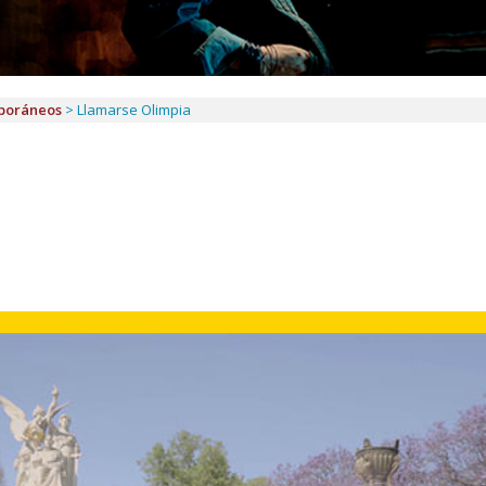
poráneos
>
Llamarse Olimpia