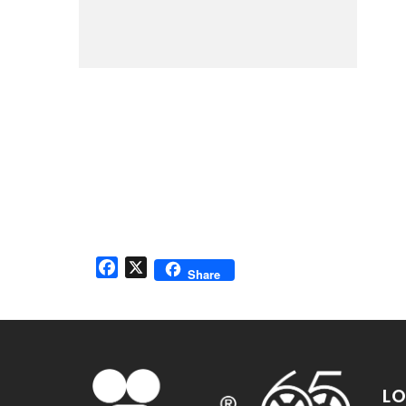
Facebook
X
Share
LO