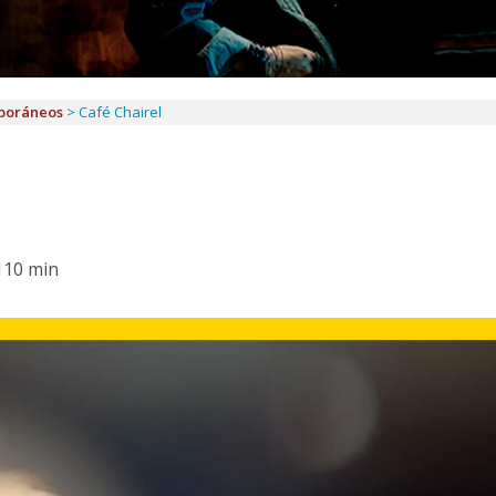
poráneos
>
Café Chairel
110 min