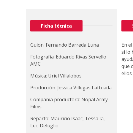
Ficha técnica
Guion: Fernando Barreda Luna
En el
si lo
Fotografía: Eduardo Rivas Servello
ayuda
AMC
que c
ello
Música: Uriel Villalobos
Producción: Jessica Villegas Lattuada
Compañía productora: Nopal Army
Films
Reparto: Mauricio Isaac, Tessa Ia,
Leo Deluglio