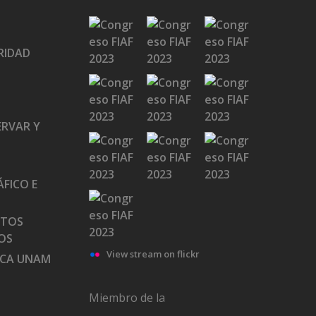
RIDAD
ERVAR Y
FICO E
ATOS
OS
View stream on flickr
ECA UNAM
Miembro de la