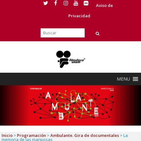
Aviso de
Privacidad
MENU
Inicio
>
Programación
>
Ambulante. Gira de documentales
>
La
memoria de las mariposas