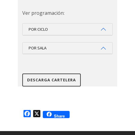
¡ROBA ESTA HISTORIA, POR FAVOR!
/ STEAL THIS STORY, PLEASE!
Ver programación:
CONVERSATORIO: DEFENDER LA
VERDAD.
POR CICLO
POR SALA
DESCARGA CARTELERA
Facebook
X
Share