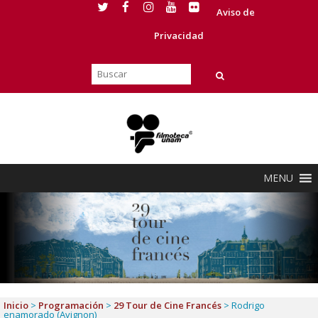
Aviso de
Privacidad
MENU
Inicio
>
Programación
>
29 Tour de Cine Francés
>
Rodrigo
enamorado (Avignon)