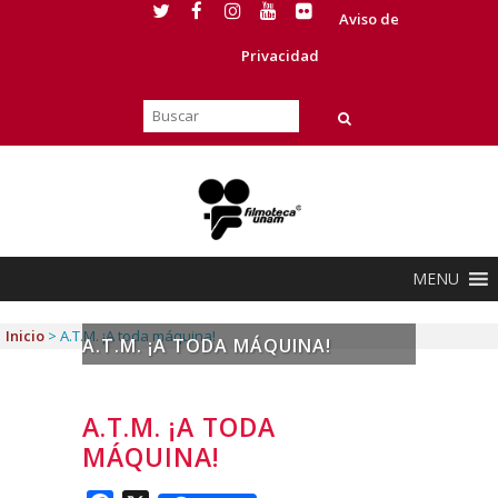
Aviso de
Privacidad
MENU
Inicio
>
A.T.M. ¡A toda máquina!
A.T.M. ¡A TODA MÁQUINA!
A.T.M. ¡A TODA
MÁQUINA!